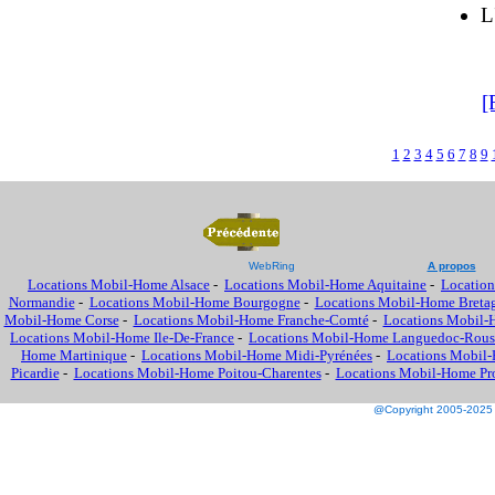
L
[
1
2
3
4
5
6
7
8
9
WebRing
A propos
Locations Mobil-Home Alsace
-
Locations Mobil-Home Aquitaine
-
Location
Normandie
-
Locations Mobil-Home Bourgogne
-
Locations Mobil-Home Breta
Mobil-Home Corse
-
Locations Mobil-Home Franche-Comté
-
Locations Mobil-
Locations Mobil-Home Ile-De-France
-
Locations Mobil-Home Languedoc-Rous
Home Martinique
-
Locations Mobil-Home Midi-Pyrénées
-
Locations Mobil-
Picardie
-
Locations Mobil-Home Poitou-Charentes
-
Locations Mobil-Home Prov
@Copyright 2005-2025 M