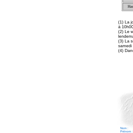
Hau
(1) La 
à 10h0
(2) Le 
lendem
(3) La 
samedi 
(4) Dans
Nom :
Prénom :