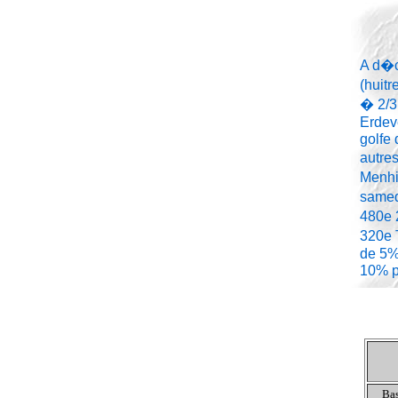
A d�c
(huit
� 2/3
Erdeve
golfe 
autre
Menhi
samed
480e 
320e 
de 5%
10% p
Bas