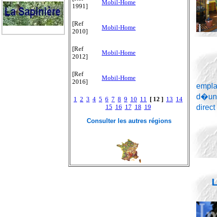
Mobil-Home
1991]
[Ref
Mobil-Home
2010]
[Ref
Mobil-Home
2012]
[Ref
Mobil-Home
2016]
empla
d�une
1
2
3
4
5
6
7
8
9
10
11
[ 12 ]
13
14
direct
15
16
17
18
19
Consulter les autres régions