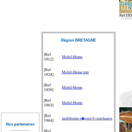
Ref 19
Région BRETAGNE
[Ref
Mobil-Home
1912]
[Ref
Mobil-Home irm
1924]
[Ref
Mobil-Home
1959]
[Ref
Mobil-Home
1963]
[Ref
mobihome r�cent 6 couchages
1964]
Nos partenaires
[Ref