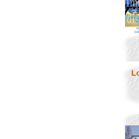
R
Cré
L