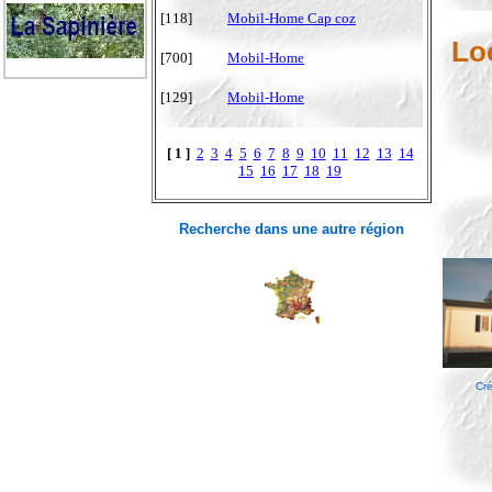
[118]
Mobil-Home Cap coz
Lo
[700]
Mobil-Home
[129]
Mobil-Home
[ 1 ]
2
3
4
5
6
7
8
9
10
11
12
13
14
15
16
17
18
19
Recherche dans une autre région
Cré