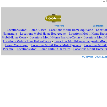
[ 1 ]
WebRing
A propos
Locations Mobil-Home Alsace
-
Locations Mobil-Home Aquitaine
-
Locatio
Normandie
-
Locations Mobil-Home Bourgogne
-
Locations Mobil-Home Breta
Mobil-Home Corse
-
Locations Mobil-Home Franche-Comté
-
Locations Mobil
Locations Mobil-Home Ile-De-France
-
Locations Mobil-Home Languedoc-Rous
Home Martinique
-
Locations Mobil-Home Midi-Pyrénées
-
Locations Mobil
Picardie
-
Locations Mobil-Home Poitou-Charentes
-
Locations Mobil-Home Pro
@Copyright 2005-2025 M