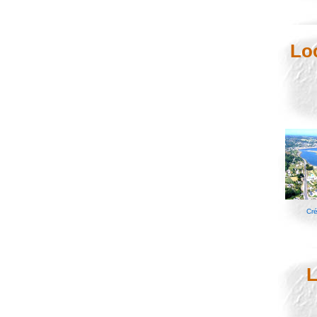
Lo
Cré
L