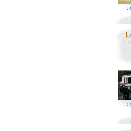
Cré
L
Cré