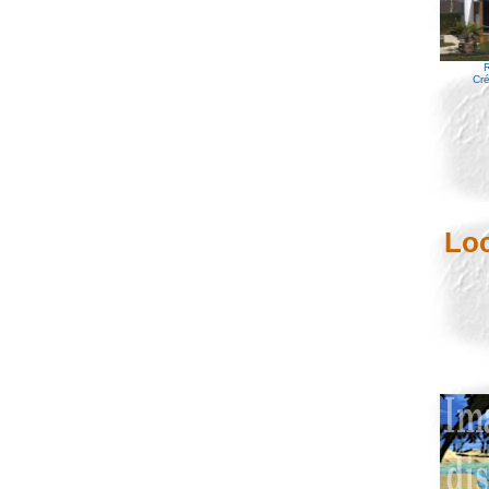
R
Cré
Lo