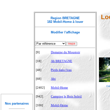
Lo
Region BRETAGNE
182 Mobil-Home à louer
Modifier l'affichage
[9]
Domaine du Moustoir
[18]
Ab BRETAGNE
[48]
Pieds dans l'eau
[68]
Abi
Cré
[2402]
Mobil-Home
[942]
Camping le Bois Soleil
Nos partenaires
[100]
Mobil-Home