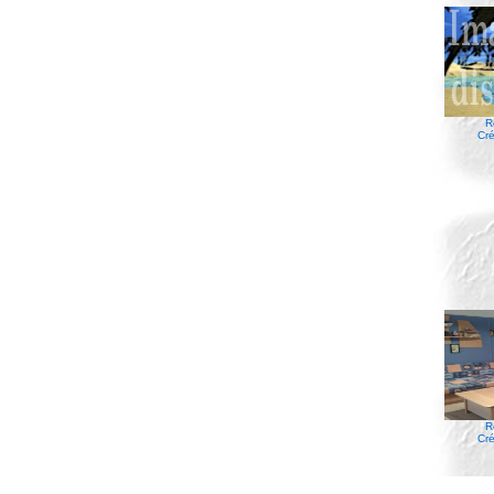
R
Cré
R
Cré