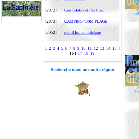
[2872]
Confortable et Pas Cher
R
Cré
[2873]
CAMPING 400M PLAGE
[2952]
mobil home louisiane
1
2
3
4
5
6
7
8
9
10
11
12
13
14
15
[
16 ]
17
18
19
Recherche dans une autre région
R
Cré