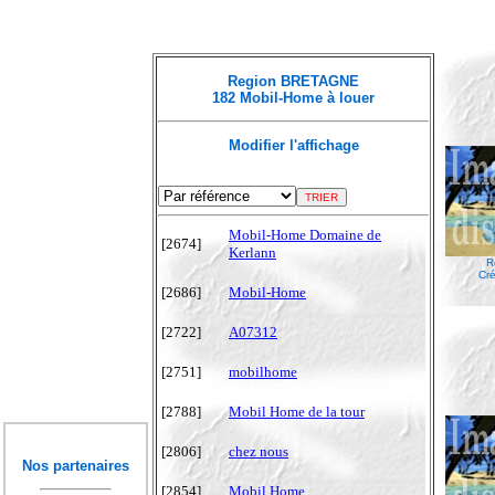
Region BRETAGNE
182 Mobil-Home à louer
Modifier l'affichage
Mobil-Home Domaine de
[2674]
Kerlann
R
Cré
[2686]
Mobil-Home
[2722]
A07312
[2751]
mobilhome
[2788]
Mobil Home de la tour
[2806]
chez nous
Nos partenaires
[2854]
Mobil Home