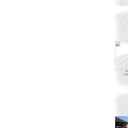
R
Cré