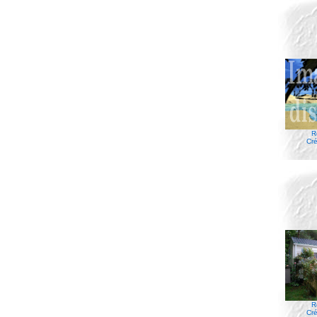
R
Cré
R
Cré