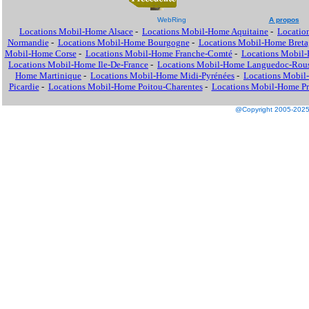
WebRing
A propos
Locations Mobil-Home Alsace
-
Locations Mobil-Home Aquitaine
-
Locatio
Normandie
-
Locations Mobil-Home Bourgogne
-
Locations Mobil-Home Breta
Mobil-Home Corse
-
Locations Mobil-Home Franche-Comté
-
Locations Mobil
Locations Mobil-Home Ile-De-France
-
Locations Mobil-Home Languedoc-Rous
Home Martinique
-
Locations Mobil-Home Midi-Pyrénées
-
Locations Mobil
Picardie
-
Locations Mobil-Home Poitou-Charentes
-
Locations Mobil-Home Pro
@Copyright 2005-2025 M