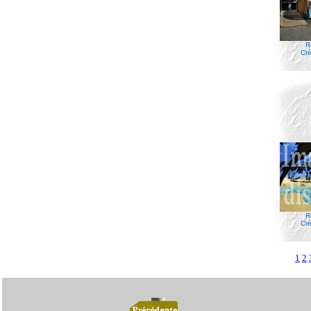
R
Cré
R
Cré
1
2