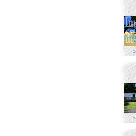
Cr
Cr