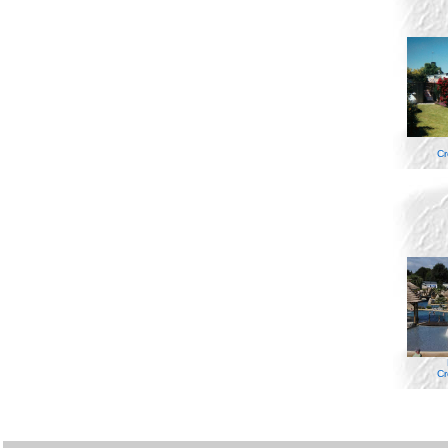
Cr
Cr