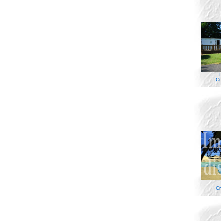
Cr
Cr