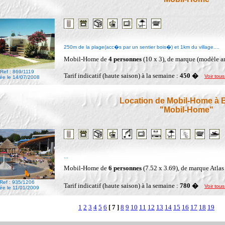
250m de la plage(acc�s par un sentier bois�) et 1km du village....
Mobil-Home de
4 personnes
(10 x 3), de marque (modèle a
Ref : 869/1119
Tarif indicatif (haute saison) à la semaine :
450 �
Voir tous
ée le 14/07/2008
Location de Mobil-Home à 
"Mobil-Home"
...
Mobil-Home de
6 personnes
(7.52 x 3.69), de marque Atla
Ref : 935/1206
Tarif indicatif (haute saison) à la semaine :
780 �
Voir tous
ée le 11/01/2009
1
2
3
4
5
6
[ 7 ]
8
9
10
11
12
13
14
15
16
17
18
19