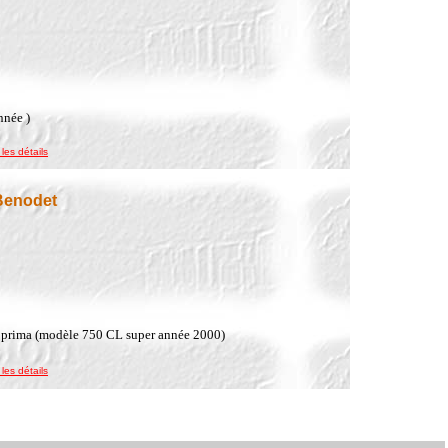
nnée )
 les détails
Benodet
s prima (modèle 750 CL super année 2000)
 les détails