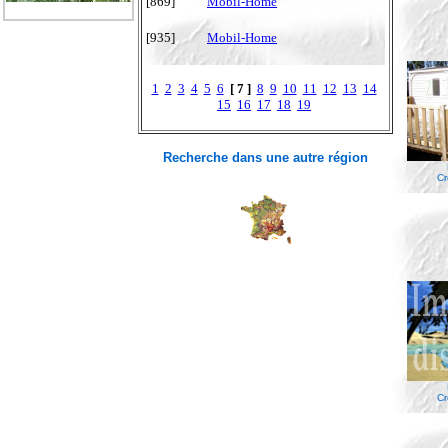
[869]
Mobil-Home
[935]
Mobil-Home
1
2
3
4
5
6
[ 7 ]
8
9
10
11
12
13
14
15
16
17
18
19
Recherche dans une autre région
Cr
Cr