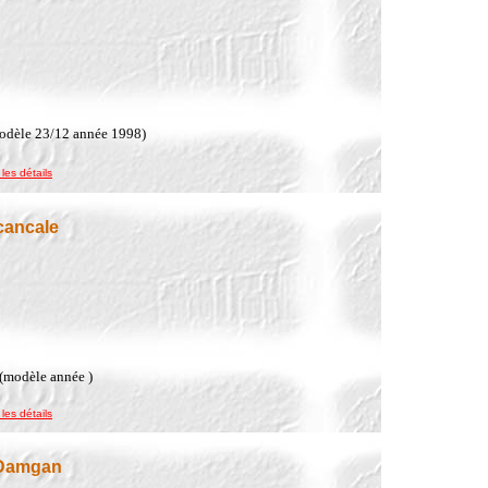
modèle 23/12 année 1998)
 les détails
cancale
 (modèle année )
 les détails
 Damgan