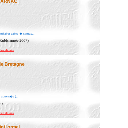
 CARNAC
lial et calme � carnac....
 Rubis année 2007)
 les détails
de Bretagne
autoris�e )...
 )
 les détails
nt lormel