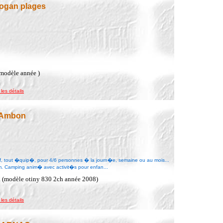
nogan plages
(modèle année )
 les détails
à Ambon
neuf, tout �quip�, pour 4/6 personnes � la journ�e, semaine ou au mois...
m. Camping anim� avec activit�s pour enfan...
a (modèle otiny 830 2ch année 2008)
 les détails