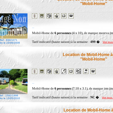
"Mobil-Home"
...
Mobil-Home de
6 personnes
(4 x 10), de marque moreva (
Ref : 830/1071
Tarif indicatif (haute saison) à la semaine :
499 �
Voir tous
ée le 23/06/2008
Location de Mobil-Home à
"Mobil-Home"
...
Mobil-Home de
6 personnes
(7.10 x 3.1), de marque irm (
Ref : 1592/1998
Tarif indicatif (haute saison) à la semaine :
NC �
Voir tous 
ée le 13/05/2010
Location de Mobil-Home à