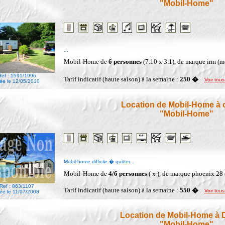
"Mobil-Home"
...
Mobil-Home de
6 personnes
(7.10 x 3.1), de marque irm (
Ref : 1591/1996
Tarif indicatif (haute saison) à la semaine :
250 �
Voir tous
ée le 12/05/2010
Location de Mobil-Home à 
"Mobil-Home"
Mobil-home difficile � quitter...
Mobil-Home de
4/6 personnes
( x ), de marque phoenix 28
Ref : 863/1107
Tarif indicatif (haute saison) à la semaine :
550 �
Voir tous
ée le 11/07/2008
Location de Mobil-Home à
"Mobil-Home"