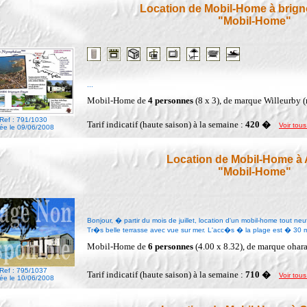
Location de Mobil-Home à brig
"Mobil-Home"
...
Mobil-Home de
4 personnes
(8 x 3), de marque Willeurby 
Ref : 791/1030
Tarif indicatif (haute saison) à la semaine :
420 �
Voir tous
ée le 09/06/2008
Location de Mobil-Home 
"Mobil-Home"
Bonjour, � partir du mois de juillet, location d'un mobil-home tout 
Tr�s belle terrasse avec vue sur mer. L'acc�s � la plage est � 30 
Mobil-Home de
6 personnes
(4.00 x 8.32), de marque ohar
Ref : 795/1037
Tarif indicatif (haute saison) à la semaine :
710 �
Voir tous
ée le 10/06/2008