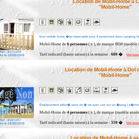
Location de Mobil-Home à
"Mobil-Home"
loue mobile home �tat impecable pour 6 personnes dans camping fami
Mobil-Home de
6 personnes
( x ), de marque IRM (modèle
Ref : 817/1056
Tarif indicatif (haute saison) à la semaine :
680 �
Voir tous
ée le 16/06/2008
Location de Mobil-Home à Dol 
"Mobil-Home"
Emplacement arbor� sans vis � vis avec vue sur un �tang ( p�che 
Mobil-Home de
4 personnes
( x ), de marque (modèle année
Ref : 818/1057
Tarif indicatif (haute saison) à la semaine :
550 �
Voir tous
ée le 16/06/2008
Location de Mobil-Home à sai