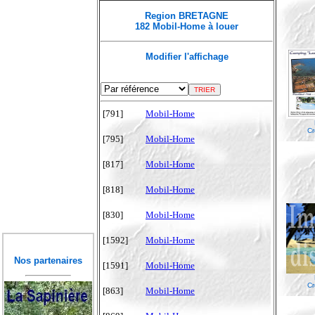
Region BRETAGNE
182 Mobil-Home à louer
Modifier l'affichage
[791]
Mobil-Home
Cr
[795]
Mobil-Home
[817]
Mobil-Home
[818]
Mobil-Home
[830]
Mobil-Home
[1592]
Mobil-Home
Nos partenaires
[1591]
Mobil-Home
Cr
[863]
Mobil-Home