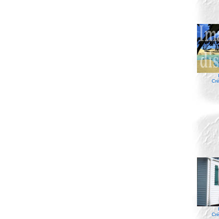
Cré
Cré