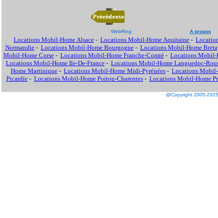
WebRing
A propos
Locations Mobil-Home Alsace
-
Locations Mobil-Home Aquitaine
-
Locatio
Normandie
-
Locations Mobil-Home Bourgogne
-
Locations Mobil-Home Breta
Mobil-Home Corse
-
Locations Mobil-Home Franche-Comté
-
Locations Mobil
Locations Mobil-Home Ile-De-France
-
Locations Mobil-Home Languedoc-Rous
Home Martinique
-
Locations Mobil-Home Midi-Pyrénées
-
Locations Mobil
Picardie
-
Locations Mobil-Home Poitou-Charentes
-
Locations Mobil-Home Pro
@Copyright 2005-2025 M