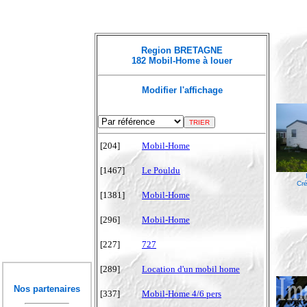
Region BRETAGNE
182 Mobil-Home à louer
Modifier l'affichage
[204]
Mobil-Home
[1467]
Le Pouldu
Cré
[1381]
Mobil-Home
[296]
Mobil-Home
[227]
727
[289]
Location d'un mobil home
Nos partenaires
[337]
Mobil-Home 4/6 pers