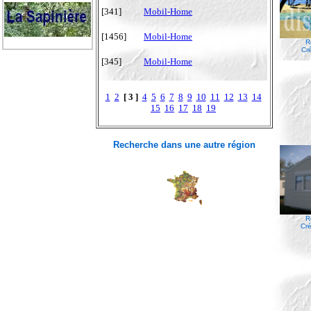
[341]
Mobil-Home
[1456]
Mobil-Home
R
Cr
[345]
Mobil-Home
1
2
[ 3 ]
4
5
6
7
8
9
10
11
12
13
14
15
16
17
18
19
Recherche dans une autre région
R
Cré