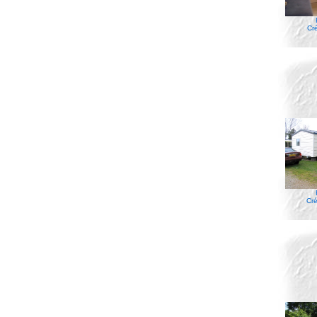
Cr
Cré