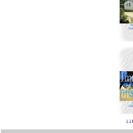
R
Cré
Cré
1
2