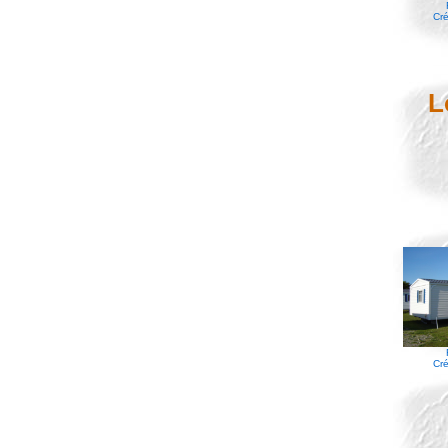
Cré
L
Cré