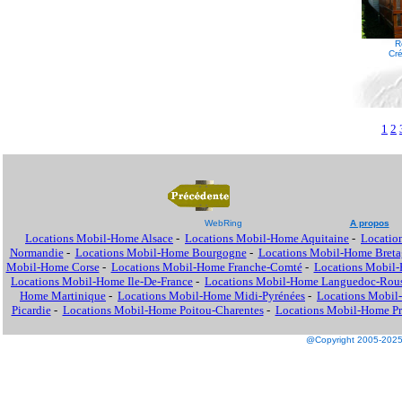
R
Cré
1
2
WebRing
A propos
Locations Mobil-Home Alsace
-
Locations Mobil-Home Aquitaine
-
Locatio
Normandie
-
Locations Mobil-Home Bourgogne
-
Locations Mobil-Home Breta
Mobil-Home Corse
-
Locations Mobil-Home Franche-Comté
-
Locations Mobil
Locations Mobil-Home Ile-De-France
-
Locations Mobil-Home Languedoc-Rous
Home Martinique
-
Locations Mobil-Home Midi-Pyrénées
-
Locations Mobil
Picardie
-
Locations Mobil-Home Poitou-Charentes
-
Locations Mobil-Home Pro
@Copyright 2005-2025 M