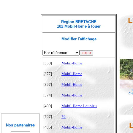
L
Region BRETAGNE
182 Mobil-Home à louer
Modifier l'affichage
[350]
Mobil-Home
[877]
Mobil-Home
[397]
Mobil-Home
Cré
[374]
Mobil-Home
[409]
Mobil-Home Loubleu
[707]
76
Nos partenaires
[485]
Mobil-Home