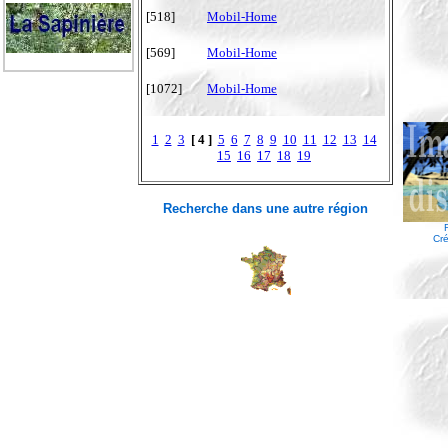
[518]
Mobil-Home
[569]
Mobil-Home
[1072]
Mobil-Home
1
2
3
[ 4 ]
5
6
7
8
9
10
11
12
13
14
15
16
17
18
19
Recherche dans une autre région
Cré