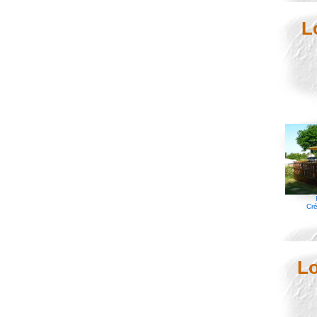
L
Cré
L