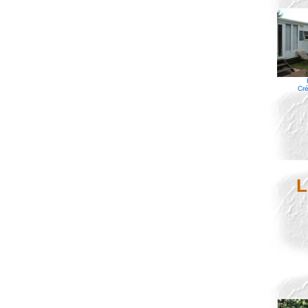
Cré
L