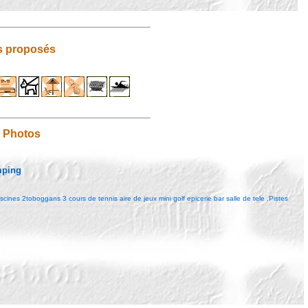
s proposés
t Photos
mping
ines 2toboggans 3 cours de tennis aire de jeux mini golf epicerie bar salle de tele .Pistes