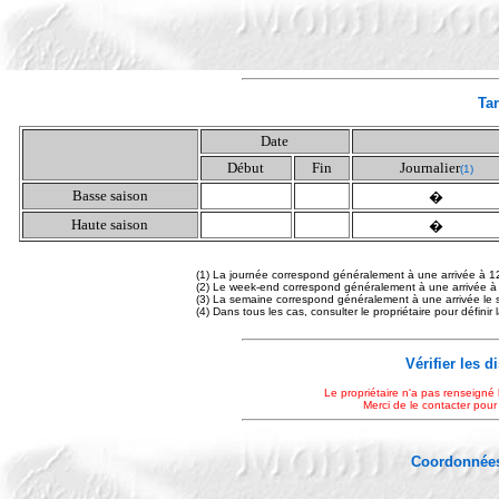
Tar
Date
Début
Fin
Journalier
(1)
Basse saison
�
Haute saison
�
(1) La journée correspond généralement à une arrivée à 1
(2) Le week-end correspond généralement à une arrivée à
(3) La semaine correspond généralement à une arrivée le 
(4) Dans tous les cas, consulter le propriétaire pour définir
Vérifier les d
Le propriétaire n'a pas renseigné 
Merci de le contacter pour
Coordonnées