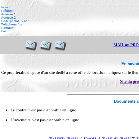
Nom :
Prénom :
Adresse 1 :
Adresse 2 :
Code postal - Ville :
-
Téléphone fixe :
Portable :
Fax :
MAIL au PR
En savoir
Ce propriétaire dispose d'un site dédié à cette offre de location ; cliquez sur le lie
Site du pro
Documents c
Le contrat n'est pas disponible en ligne
L'inventaire n'est pas disponible en ligne
[Ref 603]
[Ref 611]
[Ref 614]
[Ref 616]
[Ref 637]
[