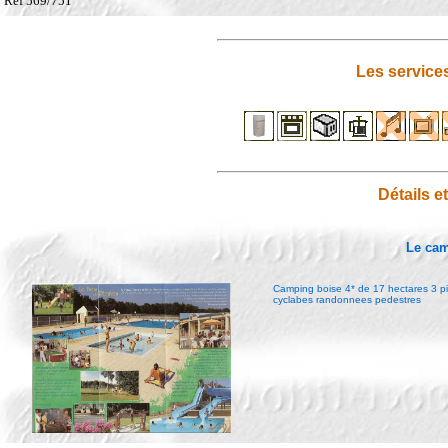
Ref 569/751
Les service
Détails e
Le ca
Camping boise 4* de 17 hectares 3 pisc
cyclabes randonnees pedestres