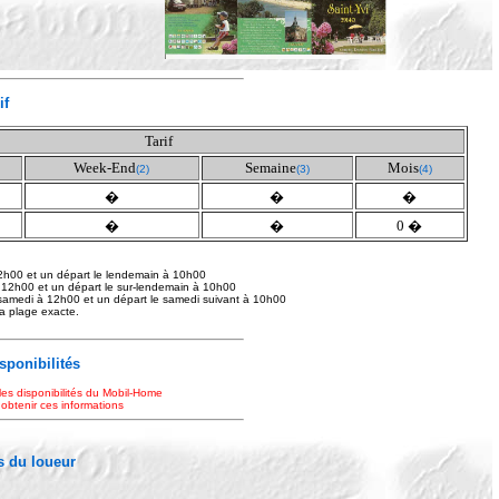
if
Tarif
Week-End
Semaine
Mois
(2)
(3)
(4)
�
�
�
�
�
0 �
2h00 et un départ le lendemain à 10h00
 12h00 et un départ le sur-lendemain à 10h00
samedi à 12h00 et un départ le samedi suivant à 10h00
 la plage exacte.
isponibilités
les disponibilités du Mobil-Home
 obtenir ces informations
 du loueur