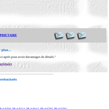
OPRIETAIRE
 plus...
n ci-après pour avoir davantages de détails !
priétaire
ontractuels
Ref 650]
[Ref 651]
[Ref 661]
[Ref 670]
[Ref 676]