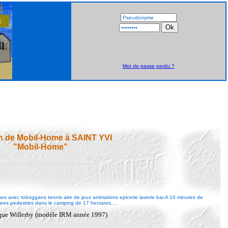
Mot de passe perdu ?
n de Mobil-Home à SAINT YVI
"Mobil-Home"
s avec toboggans tennis aire de jeux animations epicerie laverie bar.A 10 minutes de
s pedestres dans le camping de 17 hectares....
arque Willerby (modèle IRM année 1997)