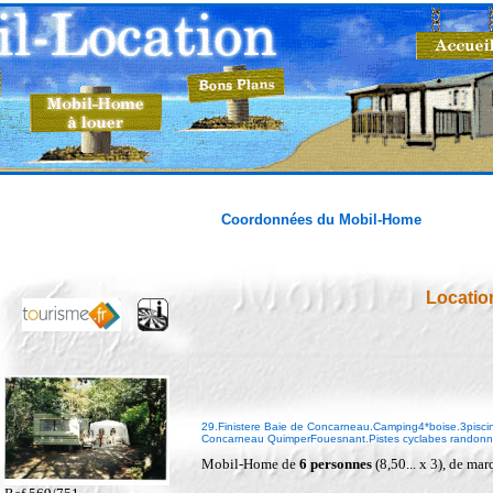
Coordonnées du Mobil-Home
Locatio
29.Finistere Baie de Concarneau.Camping4*boise.3piscine
Concarneau QuimperFouesnant.Pistes cyclabes randonnee
Mobil-Home de
6 personnes
(8,50... x 3), de m