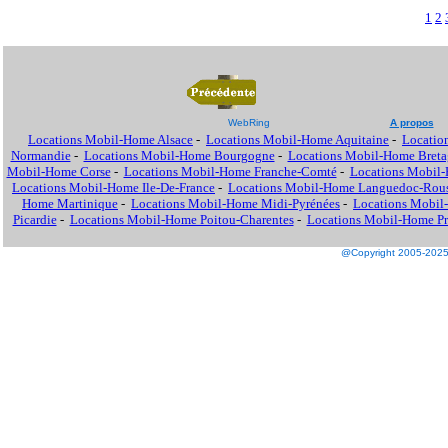
1
2
WebRing
A propos
Locations Mobil-Home Alsace
-
Locations Mobil-Home Aquitaine
-
Locatio
Normandie
-
Locations Mobil-Home Bourgogne
-
Locations Mobil-Home Breta
Mobil-Home Corse
-
Locations Mobil-Home Franche-Comté
-
Locations Mobil
Locations Mobil-Home Ile-De-France
-
Locations Mobil-Home Languedoc-Rous
Home Martinique
-
Locations Mobil-Home Midi-Pyrénées
-
Locations Mobil
Picardie
-
Locations Mobil-Home Poitou-Charentes
-
Locations Mobil-Home Pro
@Copyright 2005-2025 M