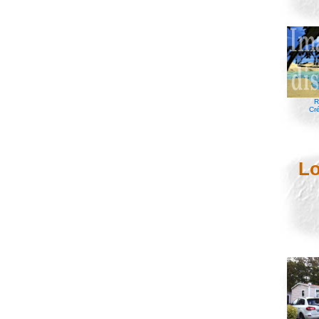
R
Cr
Lo