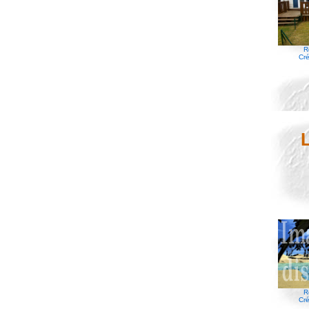
R
Cré
R
Cré