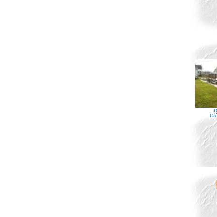
R
Cré