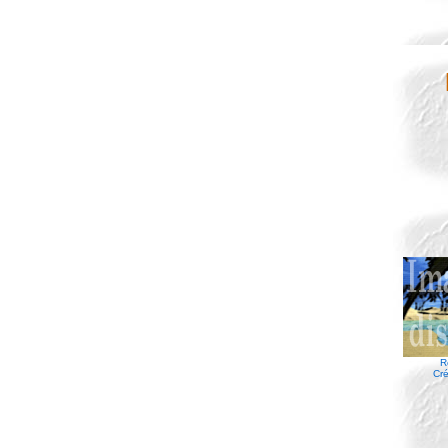
R
Cré