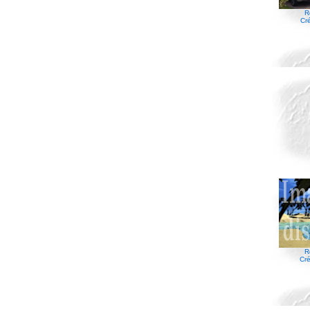
R
Cr
R
Cré