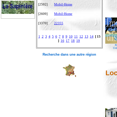
[2592]
Mobil-Home
[2609]
Mobil-Home
[3370]
22355
1
2
3
4
5
6
7
8
9
10
11
12
13
14
[ 15
]
16
17
18
19
R
Cré
Recherche dans une autre région
Loc