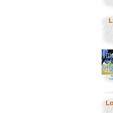
L
R
Cré
Lo