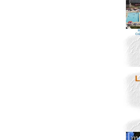
R
Cré
L