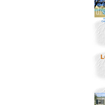
R
Cré
L