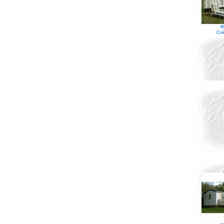
R
Cré