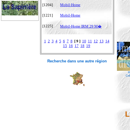
[1204]
Mobil-Home
[1221]
Mobil-Home
[1225]
Mobil-Home IRM 29 M�
1
2
3
4
5
6
7
8
[ 9 ]
10
11
12
13
14
15
16
17
18
19
Recherche dans une autre région
R
Cré
L