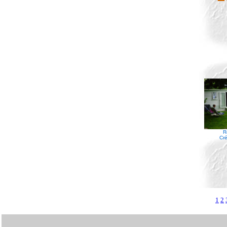
R
Cré
1
2