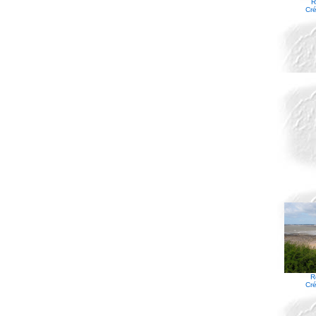
R
Cré
R
Cré