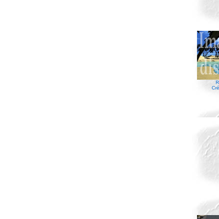
R
Cré