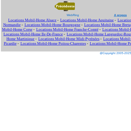
WebRing
A propos
Locations Mobil-Home Alsace
-
Locations Mobil-Home Aquitaine
-
Locatio
Normandie
-
Locations Mobil-Home Bourgogne
-
Locations Mobil-Home Breta
Mobil-Home Corse
-
Locations Mobil-Home Franche-Comté
-
Locations Mobil
Locations Mobil-Home Ile-De-France
-
Locations Mobil-Home Languedoc-Rous
Home Martinique
-
Locations Mobil-Home Midi-Pyrénées
-
Locations Mobil
Picardie
-
Locations Mobil-Home Poitou-Charentes
-
Locations Mobil-Home Pro
@Copyright 2005-2025 M