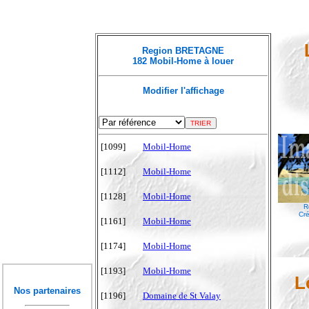
Region BRETAGNE
182 Mobil-Home à louer
Modifier l'affichage
[1099]
Mobil-Home
[1112]
Mobil-Home
[1128]
Mobil-Home
R
Cré
[1161]
Mobil-Home
[1174]
Mobil-Home
[1193]
Mobil-Home
L
Nos partenaires
[1196]
Domaine de St Valay