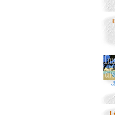
R
Cré
L