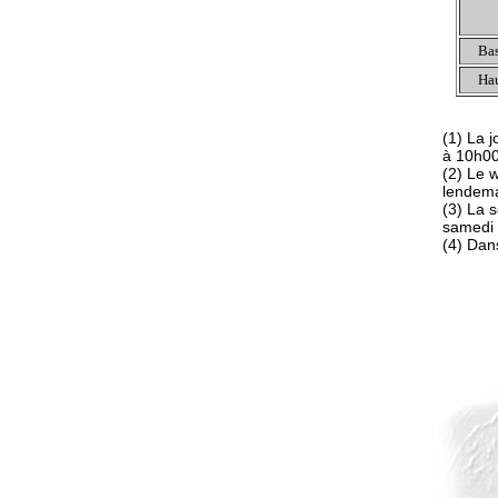
Bas
Hau
(1) La 
à 10h0
(2) Le 
lendem
(3) La 
samedi 
(4) Dans