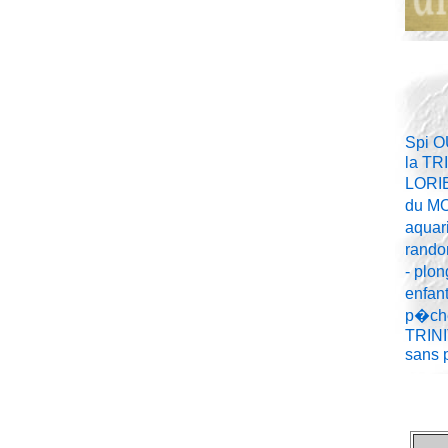
Spi O
la TR
LORIE
du MO
aquar
rando
- plon
enfant
p�che
TRINI
sans p