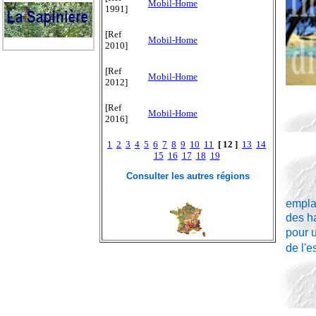
Mobil-Home
1991]
[Ref
Mobil-Home
2010]
[Ref
Mobil-Home
2012]
[Ref
Mobil-Home
2016]
1
2
3
4
5
6
7
8
9
10
11
[ 12 ]
13
14
15
16
17
18
19
Consulter les autres régions
empla
des ha
pour 
de l'