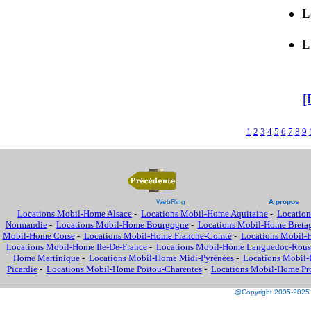
L
L
[
1
2
3
4
5
6
7
8
9
WebRing
A propos
Locations Mobil-Home Alsace
-
Locations Mobil-Home Aquitaine
-
Location
Normandie
-
Locations Mobil-Home Bourgogne
-
Locations Mobil-Home Breta
Mobil-Home Corse
-
Locations Mobil-Home Franche-Comté
-
Locations Mobil-
Locations Mobil-Home Ile-De-France
-
Locations Mobil-Home Languedoc-Rous
Home Martinique
-
Locations Mobil-Home Midi-Pyrénées
-
Locations Mobil-
Picardie
-
Locations Mobil-Home Poitou-Charentes
-
Locations Mobil-Home Prov
@Copyright 2005-2025 M