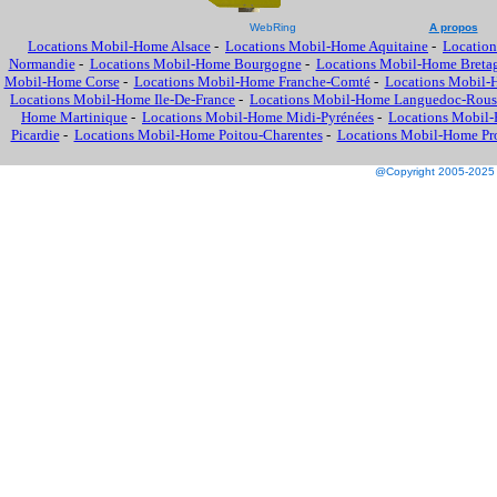
WebRing
A propos
Locations Mobil-Home Alsace
-
Locations Mobil-Home Aquitaine
-
Location
Normandie
-
Locations Mobil-Home Bourgogne
-
Locations Mobil-Home Breta
Mobil-Home Corse
-
Locations Mobil-Home Franche-Comté
-
Locations Mobil-
Locations Mobil-Home Ile-De-France
-
Locations Mobil-Home Languedoc-Rous
Home Martinique
-
Locations Mobil-Home Midi-Pyrénées
-
Locations Mobil-
Picardie
-
Locations Mobil-Home Poitou-Charentes
-
Locations Mobil-Home Prov
@Copyright 2005-2025 M