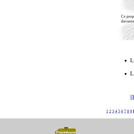
Ce propr
davantag
L
L
[
1
2
3
4
5
6
7
8
9