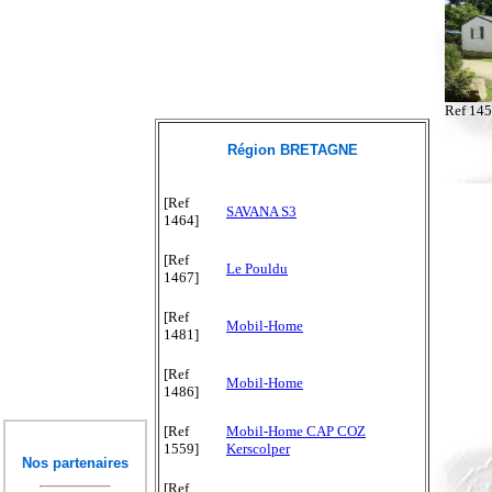
Ref 14
Région BRETAGNE
[Ref
SAVANA S3
1464]
[Ref
Le Pouldu
1467]
[Ref
Mobil-Home
1481]
[Ref
Mobil-Home
1486]
[Ref
Mobil-Home CAP COZ
1559]
Kerscolper
Nos partenaires
[Ref