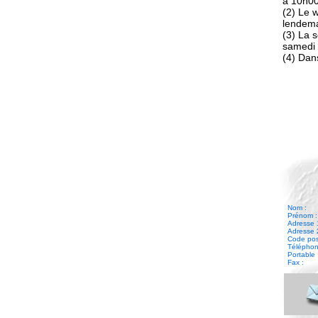
à 10h0
(2) Le 
lendem
(3) La 
samedi 
(4) Dans
Nom :
Prénom :
Adresse 
Adresse 
Code posta
Téléphone
Portable 
Fax :