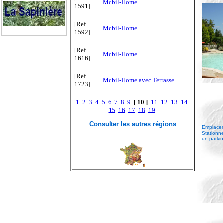
Mobil-Home
1591]
[Ref
Mobil-Home
1592]
[Ref
Mobil-Home
1616]
[Ref
Mobil-Home avec Terrasse
1723]
1
2
3
4
5
6
7
8
9
[ 10 ]
11
12
13
14
15
16
17
18
19
Consulter les autres régions
Emplaceme
Stationne
un parki