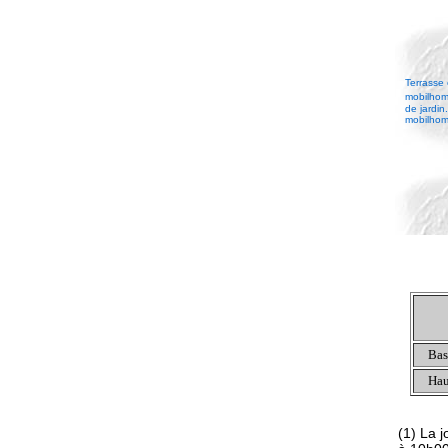
Terrasse
mobilhome
de jardin. 
mobilhome
Bas
Hau
(1) La 