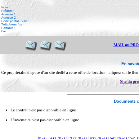
Nom :
Prénom :
Adresse 1 :
Adresse 2 :
Code postal - Ville :
-
Téléphone fixe :
Portable :
Fax :
MAIL au PR
En savoir
Ce propriétaire dispose d'un site dédié à cette offre de location ; cliquez sur le lie
Site du pro
Documents c
Le contrat n'est pas disponible en ligne
L'inventaire n'est pas disponible en ligne
[Ref 1161]
[Ref 1174]
[Ref 1193]
[Ref 1196]
[Ref 1204]
[