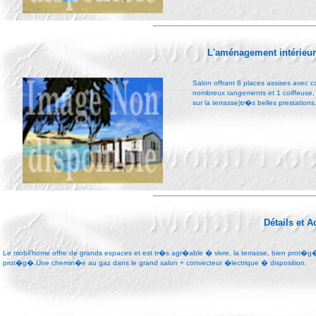
L'aménagement intérieu
Salon offrant 8 places assises avec
nombreux rangements et 1 coiffeuse, c
sur la terrasse)tr�s belles prestations
Détails et 
Le mobil'home offre de grands espaces et est tr�s agr�able � vivre, la terrasse, bien prot�g
prot�g�.Une chemin�e au gaz dans le grand salon + convecteur �lectrique � disposition.