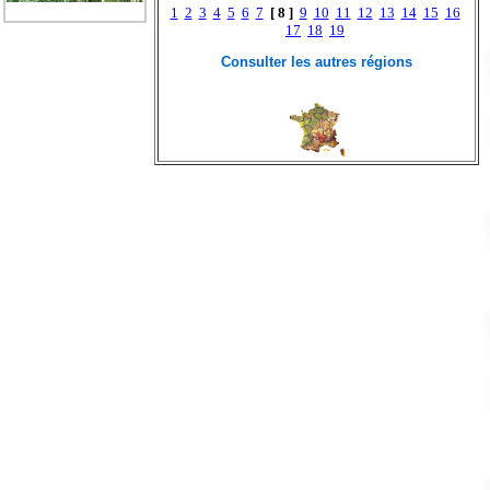
1
2
3
4
5
6
7
[ 8 ]
9
10
11
12
13
14
15
16
17
18
19
Consulter les autres régions