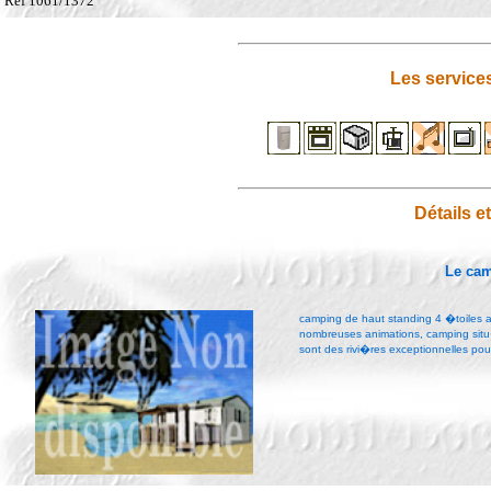
Ref 1061/1372
Les service
Détails e
Le ca
camping de haut standing 4 �toiles ave
nombreuses animations, camping situ�
sont des rivi�res exceptionnelles po