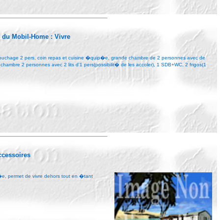
r du Mobil-Home :
Vivre
 couchage 2 pers, coin repas et cuisine �quip�e, grande chambre de 2 personnes avec de
hambre 2 personnes avec 2 lits d'1 pers(possibilit� de les accoler), 1 SDB+WC, 2 frigos(1
.
Accessoires
�e, permet de vivre dehors tout en �tant