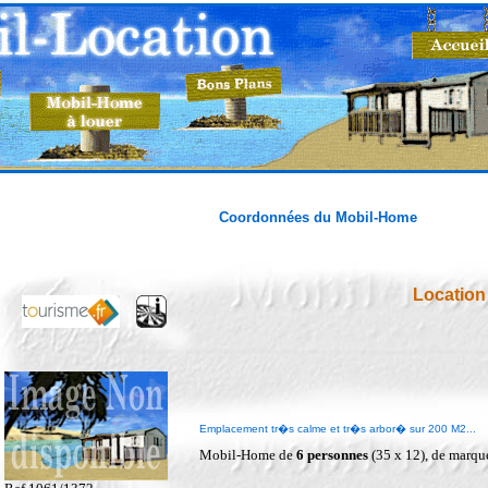
Coordonnées du Mobil-Home
Locatio
Emplacement tr�s calme et tr�s arbor� sur 200 M2...
Mobil-Home de
6 personnes
(35 x 12), de marq