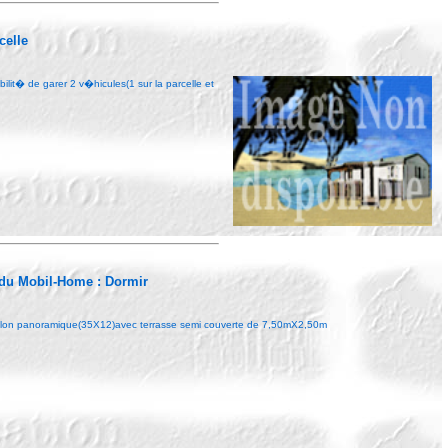
celle
lit� de garer 2 v�hicules(1 sur la parcelle et
 du Mobil-Home :
Dormir
n panoramique(35X12)avec terrasse semi couverte de 7,50mX2,50m