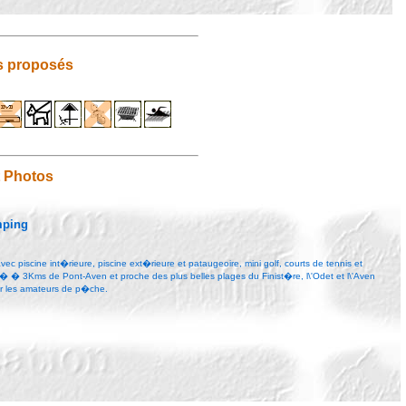
s proposés
t Photos
mping
c piscine int�rieure, piscine ext�rieure et pataugeoire, mini golf, courts de tennis et
 � 3Kms de Pont-Aven et proche des plus belles plages du Finist�re, l\'Odet et l\'Aven
ur les amateurs de p�che.