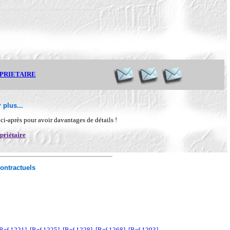
OPRIETAIRE
 plus...
n ci-après pour avoir davantages de détails !
priétaire
ontractuels
Ref 1221]
[Ref 1225]
[Ref 1228]
[Ref 1268]
[Ref 1293]