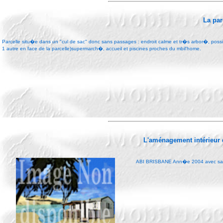
La par
Parcelle situ�e dans un "cul de sac" donc sans passages : endroit calme et tr�s arbor�, possibi
1 autre en face de la parcelle)supermarch�, accueil et piscines proches du mbil'home.
L'aménagement intérieur
ABI BRISBANE Ann�e 2004 avec salo