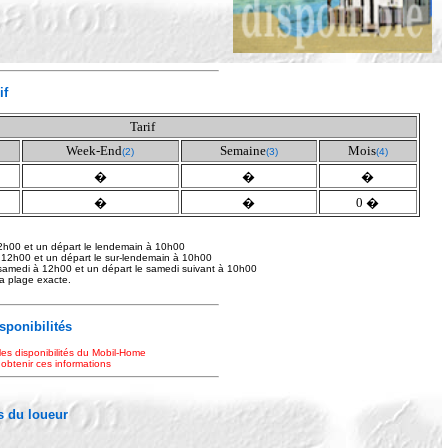
if
Tarif
Week-End
Semaine
Mois
(2)
(3)
(4)
�
�
�
�
�
0 �
2h00 et un départ le lendemain à 10h00
 12h00 et un départ le sur-lendemain à 10h00
samedi à 12h00 et un départ le samedi suivant à 10h00
 la plage exacte.
isponibilités
les disponibilités du Mobil-Home
 obtenir ces informations
 du loueur