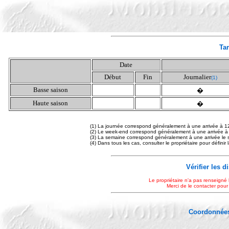
Tar
Date
Début
Fin
Journalier
(1)
Basse saison
�
Haute saison
�
(1) La journée correspond généralement à une arrivée à 1
(2) Le week-end correspond généralement à une arrivée à
(3) La semaine correspond généralement à une arrivée le 
(4) Dans tous les cas, consulter le propriétaire pour définir
Vérifier les d
Le propriétaire n'a pas renseigné 
Merci de le contacter pour
Coordonnées