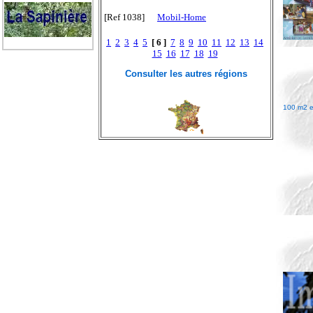
[Ref 1038]
Mobil-Home
1
2
3
4
5
[ 6 ]
7
8
9
10
11
12
13
14
15
16
17
18
19
Consulter les autres régions
100 m2 e