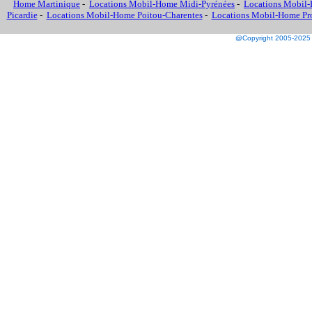
Home Martinique
-
Locations Mobil-Home Midi-Pyrénées
-
Locations Mobil-
Picardie
-
Locations Mobil-Home Poitou-Charentes
-
Locations Mobil-Home Prov
@Copyright 2005-2025 M