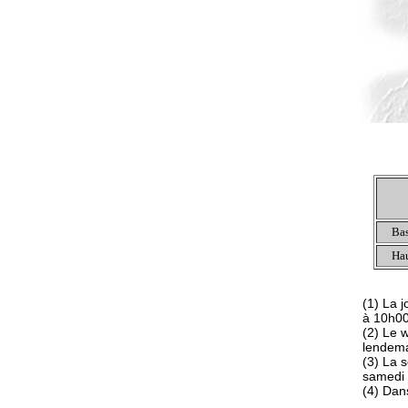
Bas
Hau
(1) La 
à 10h0
(2) Le 
lendem
(3) La 
samedi 
(4) Dans