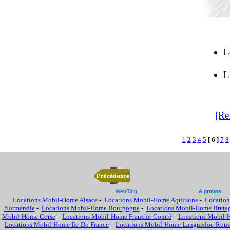
L
L
[Re
1
2
3
4
5
[ 6 ]
7
8
WebRing
A propos
Locations Mobil-Home Alsace
-
Locations Mobil-Home Aquitaine
-
Location
Normandie
-
Locations Mobil-Home Bourgogne
-
Locations Mobil-Home Breta
Mobil-Home Corse
-
Locations Mobil-Home Franche-Comté
-
Locations Mobil-
Locations Mobil-Home Ile-De-France
-
Locations Mobil-Home Languedoc-Rous