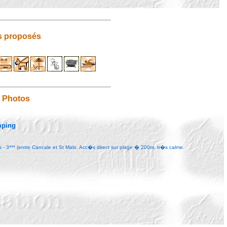
s proposés
t Photos
mping
- 3*** (entre Cancale et St Malo. Acc�s direct sur plage � 200m, tr�s calme.