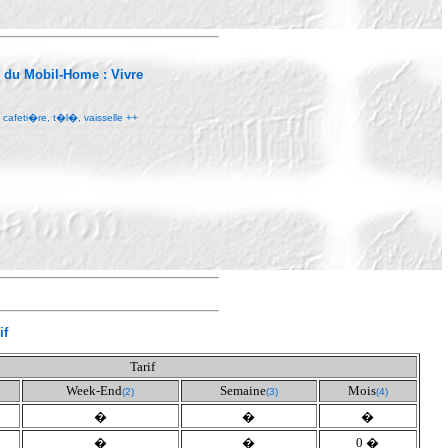
r du Mobil-Home :
Vivre
, cafeti�re, t�l�, vaisselle ++
if
Tarif
Week-End
Semaine
Mois
(2)
(3)
(4)
�
�
�
�
�
0 �