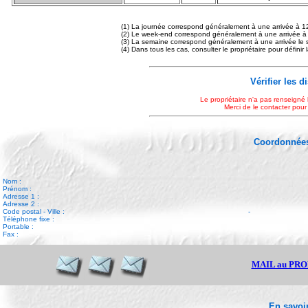
(1) La journée correspond généralement à une arrivée à 1
(2) Le week-end correspond généralement à une arrivée à
(3) La semaine correspond généralement à une arrivée le 
(4) Dans tous les cas, consulter le propriétaire pour définir
Vérifier les d
Le propriétaire n'a pas renseigné 
Merci de le contacter pour
Coordonnées
Nom :
Prénom :
Adresse 1 :
Adresse 2 :
Code postal - Ville :
-
Téléphone fixe :
Portable :
Fax :
MAIL au PR
En savoir