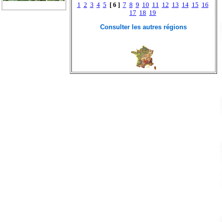
1
2
3
4
5
[ 6 ]
7
8
9
10
11
12
13
14
15
16
17
18
19
Consulter les autres régions