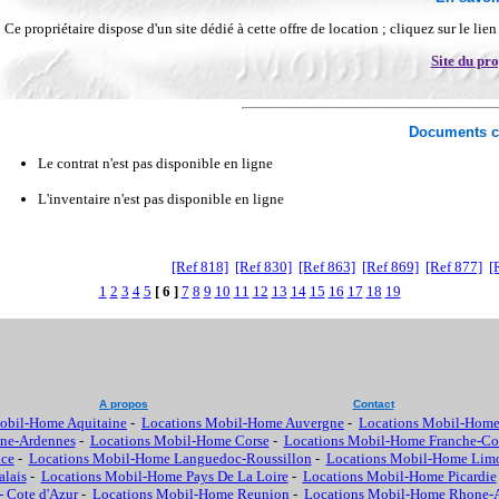
Ce propriétaire dispose d'un site dédié à cette offre de location ; cliquez sur le lie
Site du pro
Documents c
Le contrat n'est pas disponible en ligne
L'inventaire n'est pas disponible en ligne
[Ref 818]
[Ref 830]
[Ref 863]
[Ref 869]
[Ref 877]
[
1
2
3
4
5
[ 6 ]
7
8
9
10
11
12
13
14
15
16
17
18
19
A propos
Contact
obil-Home Aquitaine
-
Locations Mobil-Home Auvergne
-
Locations Mobil-Home
ne-Ardennes
-
Locations Mobil-Home Corse
-
Locations Mobil-Home Franche-C
nce
-
Locations Mobil-Home Languedoc-Roussillon
-
Locations Mobil-Home Lim
lais
-
Locations Mobil-Home Pays De La Loire
-
Locations Mobil-Home Picardie
- Cote d'Azur
-
Locations Mobil-Home Reunion
-
Locations Mobil-Home Rhone-