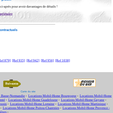
n ci-après pour avoir davantages de détails !
priétaire
ontractuels
Ref 879]
[Ref 935]
[Ref 942]
[Ref 956]
[Ref 1038]
Carte du site
 Basse-Normandie
-
Locations Mobil-Home Bourgogne
-
Locations Mobil-Home
omté
-
Locations Mobil-Home Guadeloupe
-
Locations Mobil-Home Guyane
-
ousin
-
Locations Mobil-Home Lorraine
-
Locations Mobil-Home Martinique
-
-
Locations Mobil-Home Poitou-Charentes
-
Locations Mobil-Home Provence -
Alpes
-