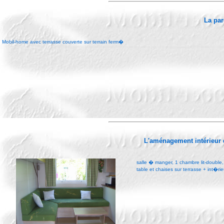
La par
Mobil-home avec terrasse couverte sur terrain ferm�
L'aménagement intérieur
salle � manger, 1 chambre lit-double,
table et chaises sur terrasse + int�rie