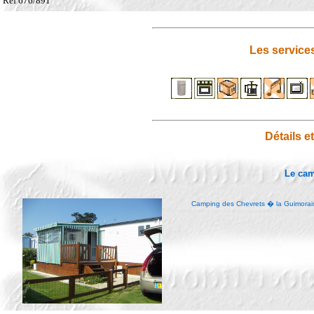
Ref 676/891
Les service
Détails e
Le ca
Camping des Chevrets � la Guimorais 