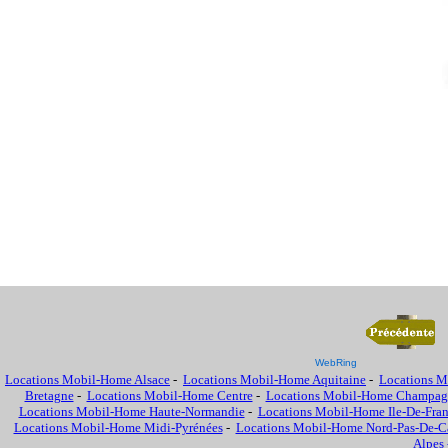
WebRing
Locations Mobil-Home Alsace
-
Locations Mobil-Home Aquitaine
-
Locations M
Bretagne
-
Locations Mobil-Home Centre
-
Locations Mobil-Home Champag
Locations Mobil-Home Haute-Normandie
-
Locations Mobil-Home Ile-De-Fra
Locations Mobil-Home Midi-Pyrénées
-
Locations Mobil-Home Nord-Pas-De-Ca
Alpes 