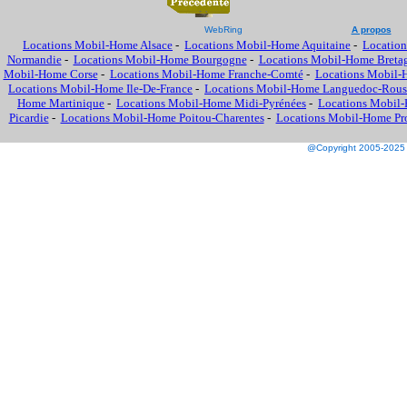
WebRing
A propos
Locations Mobil-Home Alsace
-
Locations Mobil-Home Aquitaine
-
Location
Normandie
-
Locations Mobil-Home Bourgogne
-
Locations Mobil-Home Breta
Mobil-Home Corse
-
Locations Mobil-Home Franche-Comté
-
Locations Mobil-
Locations Mobil-Home Ile-De-France
-
Locations Mobil-Home Languedoc-Rous
Home Martinique
-
Locations Mobil-Home Midi-Pyrénées
-
Locations Mobil-
Picardie
-
Locations Mobil-Home Poitou-Charentes
-
Locations Mobil-Home Prov
@Copyright 2005-2025 M