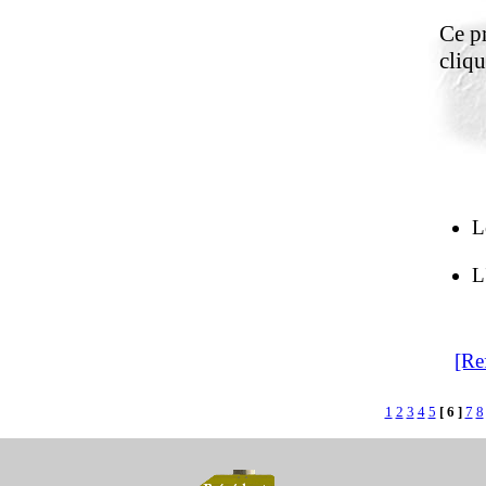
Ce pr
cliqu
L
L
[Re
1
2
3
4
5
[ 6 ]
7
8