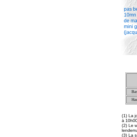
pas b
10mn 
de mar
mini g
(jacqu
Bas
Hau
(1) La 
à 10h0
(2) Le 
lendem
(3) La 