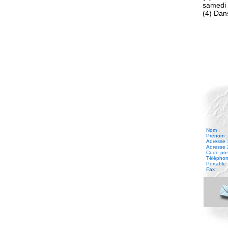
samedi 
(4) Dans
Nom :
Prénom :
Adresse 
Adresse 
Code posta
Téléphone
Portable 
Fax :