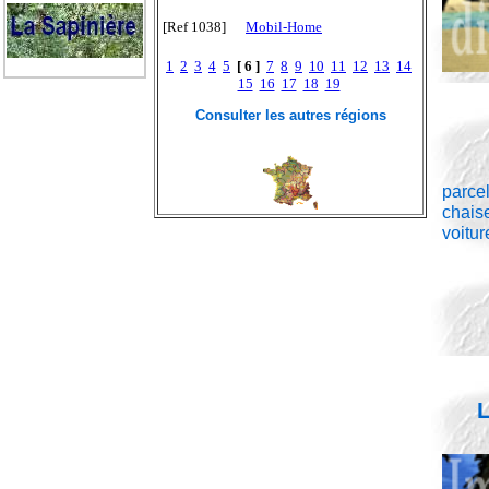
[Ref 1038]
Mobil-Home
1
2
3
4
5
[ 6 ]
7
8
9
10
11
12
13
14
15
16
17
18
19
Consulter les autres régions
parcel
chaise
voitur