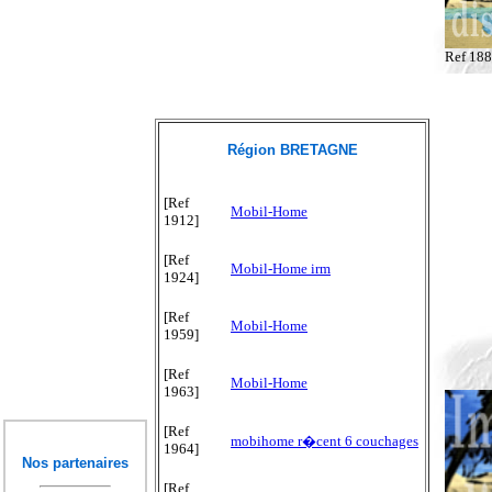
Ref 18
Région BRETAGNE
[Ref
Mobil-Home
1912]
[Ref
Mobil-Home irm
1924]
[Ref
Mobil-Home
1959]
[Ref
Mobil-Home
1963]
[Ref
mobihome r�cent 6 couchages
1964]
Nos partenaires
[Ref