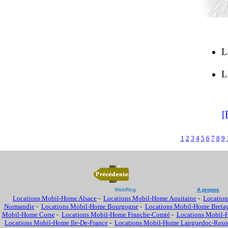
L
L
[
1
2
3
4
5
6
7
8
9
WebRing
A propos
Locations Mobil-Home Alsace
-
Locations Mobil-Home Aquitaine
-
Location
Normandie
-
Locations Mobil-Home Bourgogne
-
Locations Mobil-Home Breta
Mobil-Home Corse
-
Locations Mobil-Home Franche-Comté
-
Locations Mobil-
Locations Mobil-Home Ile-De-France
-
Locations Mobil-Home Languedoc-Rous