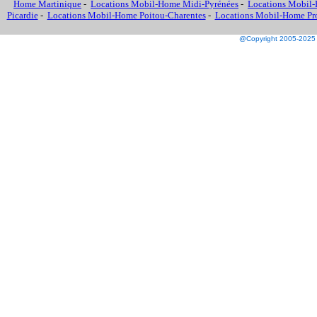
Home Martinique
-
Locations Mobil-Home Midi-Pyrénées
-
Locations Mobil-
Picardie
-
Locations Mobil-Home Poitou-Charentes
-
Locations Mobil-Home Prov
@Copyright 2005-2025 M