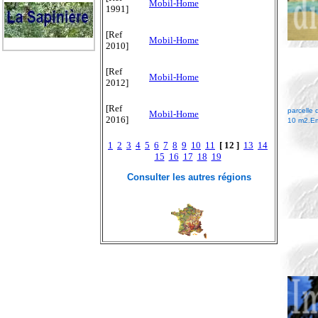
Mobil-Home
1991]
[Ref
Mobil-Home
2010]
[Ref
Mobil-Home
2012]
[Ref
parcelle
Mobil-Home
2016]
10 m2.Em
1
2
3
4
5
6
7
8
9
10
11
[ 12 ]
13
14
15
16
17
18
19
Consulter les autres régions