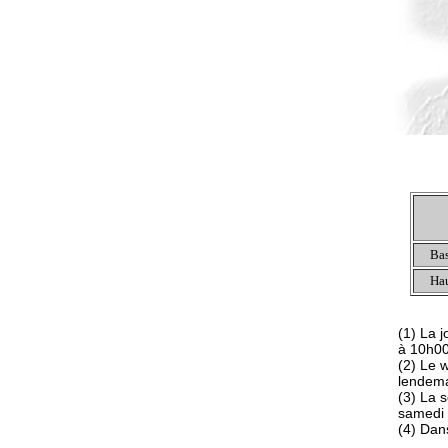
Bas
Hau
(1) La 
à 10h0
(2) Le 
lendem
(3) La 
samedi 
(4) Dans