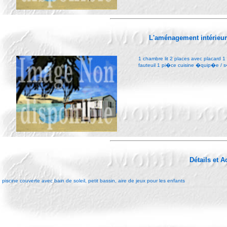
L'aménagement intérieu
1 chambre lit 2 places avec placard 
fauteuil 1 pi�ce cuisine �quip�e /
Détails et 
piscine couverte avec bain de soleil, petit bassin, aire de jeux pour les enfants