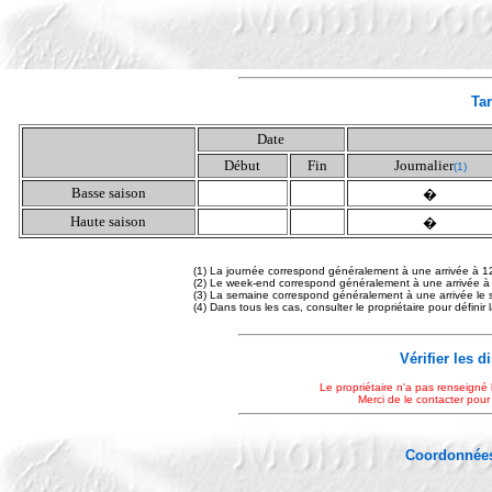
Tar
Date
Début
Fin
Journalier
(1)
Basse saison
�
Haute saison
�
(1) La journée correspond généralement à une arrivée à 1
(2) Le week-end correspond généralement à une arrivée à
(3) La semaine correspond généralement à une arrivée le 
(4) Dans tous les cas, consulter le propriétaire pour définir
Vérifier les d
Le propriétaire n'a pas renseigné 
Merci de le contacter pour
Coordonnées