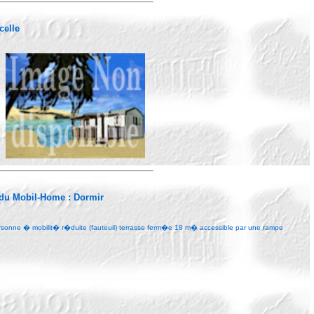
celle
 du Mobil-Home :
Dormir
sonne � mobilit� r�duite (fauteuil) terrasse ferm�e 18 m� accessible par une rampe