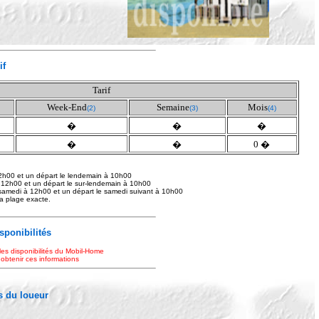
if
Tarif
Week-End
Semaine
Mois
(2)
(3)
(4)
�
�
�
�
�
0 �
2h00 et un départ le lendemain à 10h00
 12h00 et un départ le sur-lendemain à 10h00
samedi à 12h00 et un départ le samedi suivant à 10h00
 la plage exacte.
isponibilités
les disponibilités du Mobil-Home
 obtenir ces informations
 du loueur