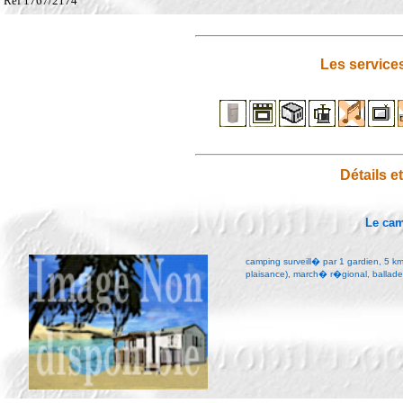
Ref 1767/2174
Les service
Détails e
Le ca
camping surveill� par 1 gardien, 5 km
plaisance), march� r�gional, ballad