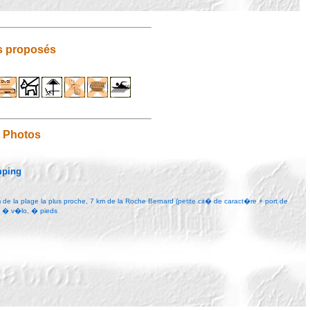
s proposés
t Photos
mping
 de la plage la plus proche, 7 km de la Roche Bernard (petite cit� de caract�re + port de
e � v�lo, � pieds