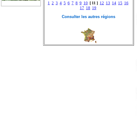
1
2
3
4
5
6
7
8
9
10
[ 11 ]
12
13
14
15
16
17
18
19
Consulter les autres régions