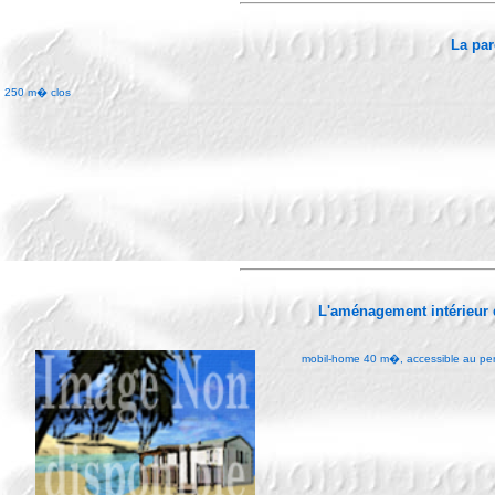
La par
250 m� clos
L'aménagement intérieur
mobil-home 40 m�, accessible au per