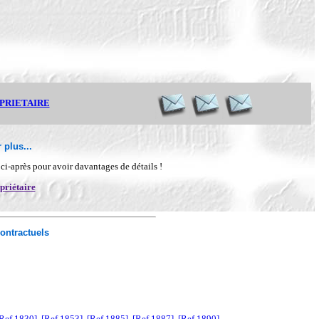
OPRIETAIRE
 plus...
n ci-après pour avoir davantages de détails !
priétaire
ontractuels
Ref 1830]
[Ref 1853]
[Ref 1885]
[Ref 1887]
[Ref 1890]