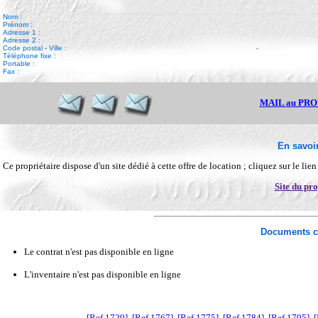
Nom :
Prénom :
Adresse 1 :
Adresse 2 :
Code postal - Ville :
-
Téléphone fixe :
Portable :
Fax :
MAIL au PR
En savoir
Ce propriétaire dispose d'un site dédié à cette offre de location ; cliquez sur le lie
Site du pro
Documents c
Le contrat n'est pas disponible en ligne
L'inventaire n'est pas disponible en ligne
[Ref 1729]
[Ref 1767]
[Ref 1775]
[Ref 1784]
[Ref 1795]
[