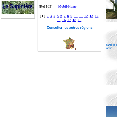
[Ref 163]
Mobil-Home
[ 1 ]
2
3
4
5
6
7
8
9
10
11
12
13
14
15
16
17
18
19
Consulter les autres régions
parcelle 
jardin