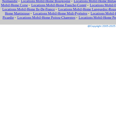
Normandie
-
Locations Mobil-Home Bourgogne
-
Locations Mobil-Home Breta
Mobil-Home Corse
-
Locations Mobil-Home Franche-Comté
-
Locations Mobil-
Locations Mobil-Home Ile-De-France
-
Locations Mobil-Home Languedoc-Rous
Home Martinique
-
Locations Mobil-Home Midi-Pyrénées
-
Locations Mobil-
Picardie
-
Locations Mobil-Home Poitou-Charentes
-
Locations Mobil-Home Prov
@Copyright 2005-2025 M