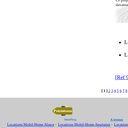
Ce propr
davantag
L
L
[Ref 
[ 1 ]
2
3
4
5
6
7
8
WebRing
A propos
Locations Mobil-Home Alsace
-
Locations Mobil-Home Aquitaine
-
Location