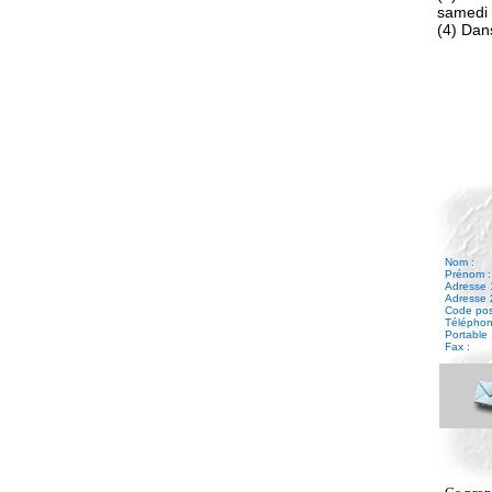
samedi 
(4) Dans
Nom :
Prénom :
Adresse 
Adresse 
Code posta
Téléphone
Portable 
Fax :